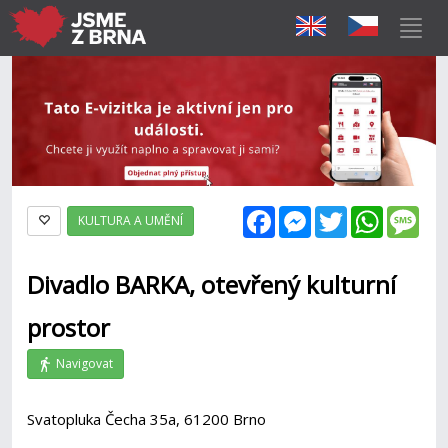
Facebook
Messenger
Twitter
WhatsAp
Mes
KULTURA A UMĚNÍ
Divadlo BARKA, otevřený kulturní
prostor
Navigovat
Svatopluka Čecha 35a, 61200 Brno