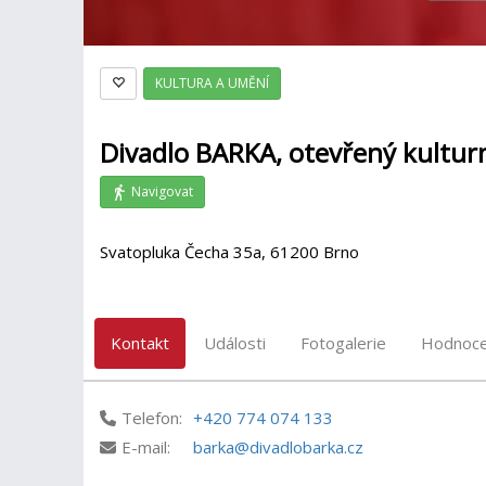
KULTURA A UMĚNÍ
Divadlo BARKA, otevřený kulturn
Navigovat
Svatopluka Čecha 35a, 61200 Brno
Kontakt
Události
Fotogalerie
Hodnoce
Telefon:
+420 774 074 133
E-mail:
barka@divadlobarka.cz