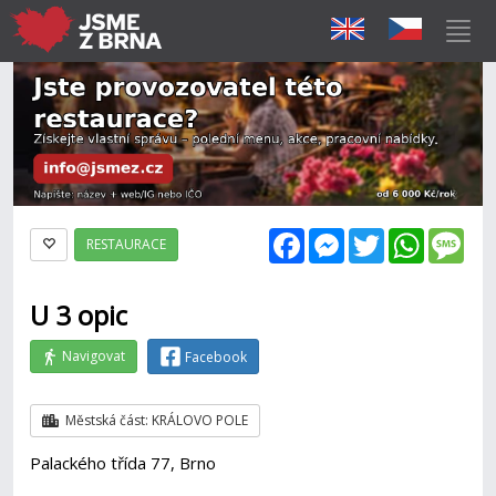
Facebook
Messenger
Twitter
WhatsAp
Mes
RESTAURACE
U 3 opic
Navigovat
Facebook
Městská část: KRÁLOVO POLE
Palackého třída 77, Brno