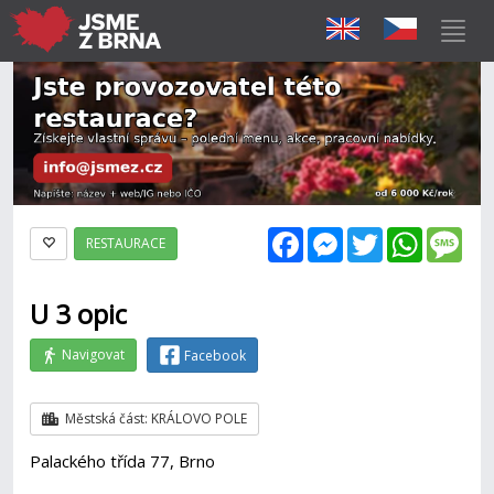
Facebook
Messenger
Twitter
WhatsAp
Mes
RESTAURACE
U 3 opic
Navigovat
Facebook
Městská část: KRÁLOVO POLE
Palackého třída 77, Brno