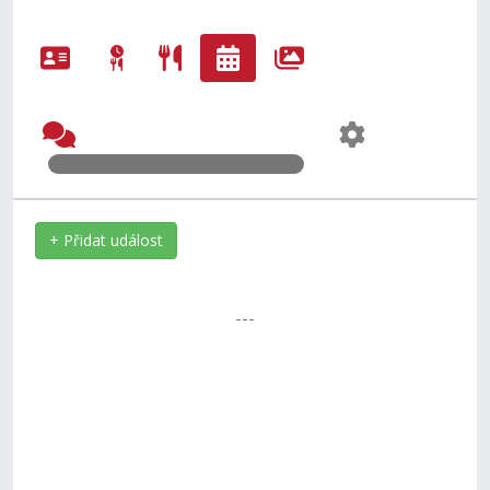
+ Přidat událost
---