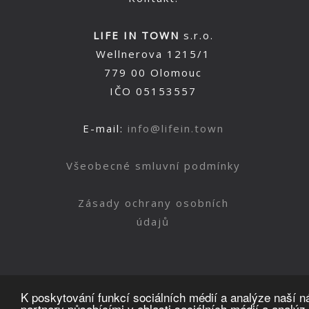
LIFE IN TOWN
s.r.o.
Wellnerova 1215/1
779 00 Olomouc
IČO 05153557
E-mail:
info@lifein.town
Všeobecné smluvní podmínky
Zásady ochrany osobních
údajů
K poskytování funkcí sociálních médií a analýze naší 
partnery působícími v oblasti sociálních médií a analýz