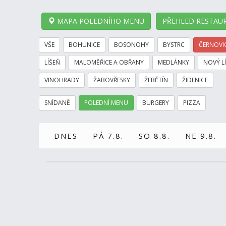
MAPA POLEDNÍHO MENU
PŘEHLED RESTAUR
VŠE
BOHUNICE
BOSONOHY
BYSTRC
ČERNOVI
LÍŠEŇ
MALOMĚŘICE A OBŘANY
MEDLÁNKY
NOVÝ L
VINOHRADY
ŽABOVŘESKY
ŽEBĚTÍN
ŽIDENICE
SNÍDANĚ
POLEDNÍ MENU
BURGERY
PIZZA
DNES
PÁ 7.8.
SO 8.8.
NE 9.8.