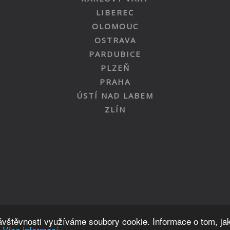
LIBEREC
OLOMOUC
OSTRAVA
PARDUBICE
PLZEŇ
PRAHA
ÚSTÍ NAD LABEM
ZLÍN
Nahoru
návštěvnosti využíváme soubory cookie. Informace o tom, ja
.
Více informací