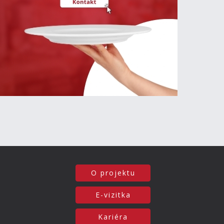
O projektu
E-vizitka
Kariéra