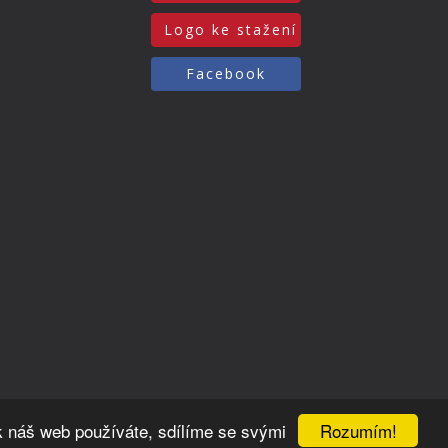
Logo ke stažení
Facebook
Rozumím!
k náš web používáte, sdílíme se svými