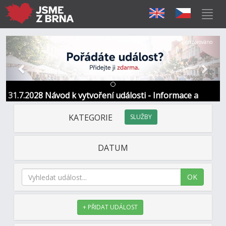
Předchozí
Další
Sponzorováno
31.7.2028 Návod k vytvoření události - Informace a
kontakt
KATEGORIE
SLUŽBY
DATUM
OK
+ PŘIDAT UDÁLOST