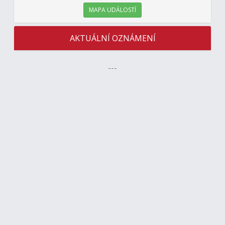
MAPA UDÁLOSTÍ
AKTUÁLNÍ OZNÁMENÍ
---