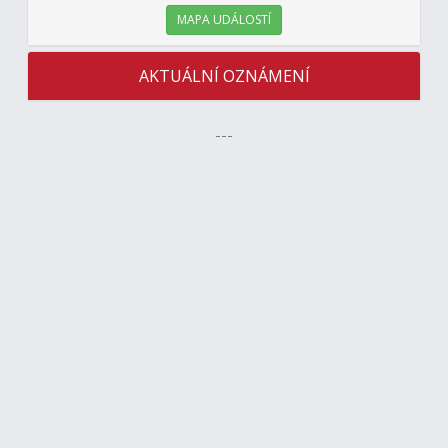
MAPA UDÁLOSTÍ
AKTUÁLNÍ OZNÁMENÍ
---