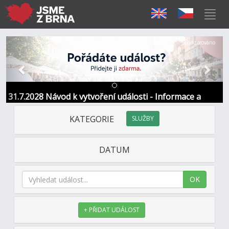
Předchozí
Další
Sponzorováno
31.7.2028 Návod k vytvoření události - Informace a
kontakt
KATEGORIE
SLUŽBY
DATUM
OK
+ PŘIDAT UDÁLOST