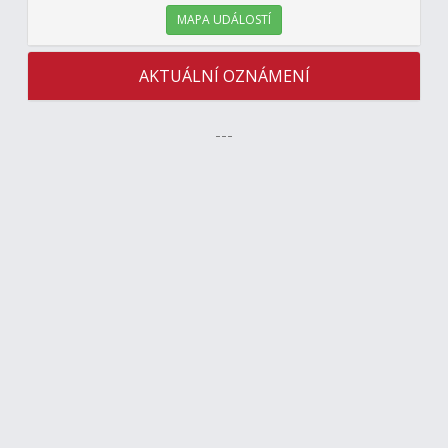
MAPA UDÁLOSTÍ
AKTUÁLNÍ OZNÁMENÍ
---