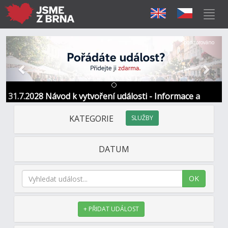
Předchozí
Další
Sponzorováno
31.7.2028 Návod k vytvoření události - Informace a
kontakt
KATEGORIE
SLUŽBY
DATUM
OK
+ PŘIDAT UDÁLOST