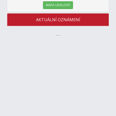
MAPA UDÁLOSTÍ
AKTUÁLNÍ OZNÁMENÍ
---