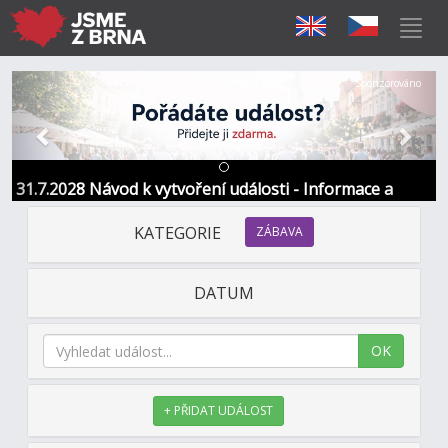
Předchozí
Další
Sponzorováno
31.7.2028 Návod k vytvoření události - Informace a
kontakt
KATEGORIE
ZÁBAVA
DATUM
OK
+ PŘIDAT UDÁLOST