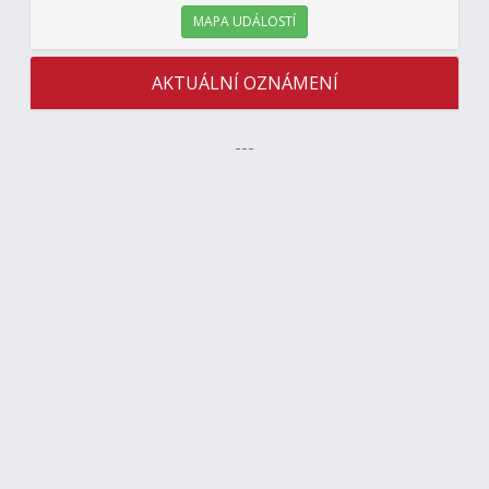
MAPA UDÁLOSTÍ
AKTUÁLNÍ OZNÁMENÍ
---