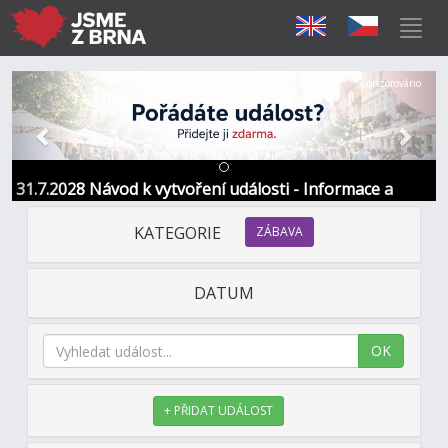
Předchozí
Další
Sponzorováno
31.7.2028 Návod k vytvoření události - Informace a
kontakt
KATEGORIE
ZÁBAVA
DATUM
OK
+ PŘIDAT UDÁLOST