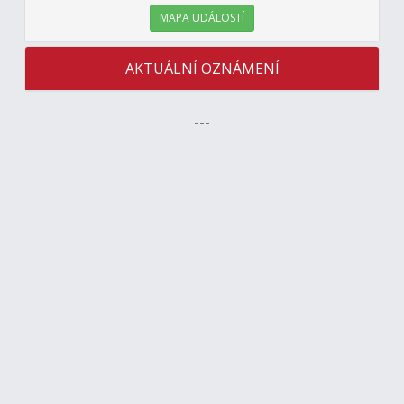
MAPA UDÁLOSTÍ
AKTUÁLNÍ OZNÁMENÍ
---