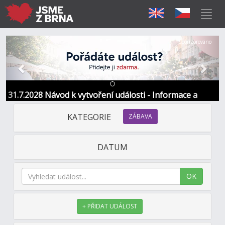
Předchozí
Další
Sponzorováno
31.7.2028 Návod k vytvoření události - Informace a
kontakt
KATEGORIE
ZÁBAVA
DATUM
OK
+ PŘIDAT UDÁLOST