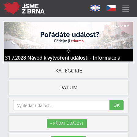
Předchozí
Další
Sponzorováno
31.7.2028 Návod k vytvoření události - Informace a
kontakt
KATEGORIE
DATUM
OK
+ PŘIDAT UDÁLOST