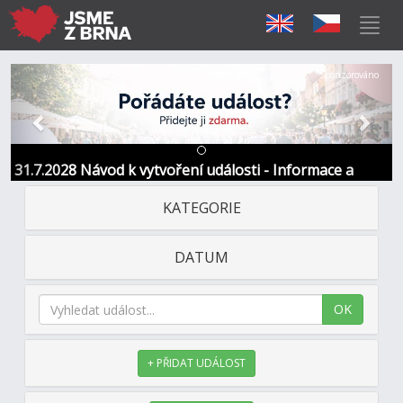
Předchozí
Další
Sponzorováno
31.7.2028 Návod k vytvoření události - Informace a
kontakt
KATEGORIE
DATUM
OK
+ PŘIDAT UDÁLOST