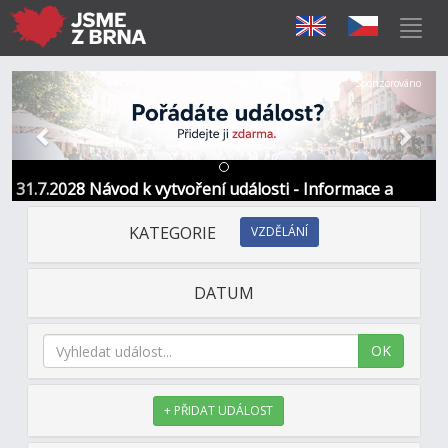
Předchozí
Další
Sponzorováno
31.7.2028 Návod k vytvoření události - Informace a
kontakt
KATEGORIE
VZDĚLÁNÍ
DATUM
OK
+ PŘIDAT UDÁLOST