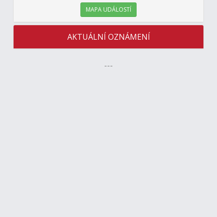
MAPA UDÁLOSTÍ
AKTUÁLNÍ OZNÁMENÍ
---