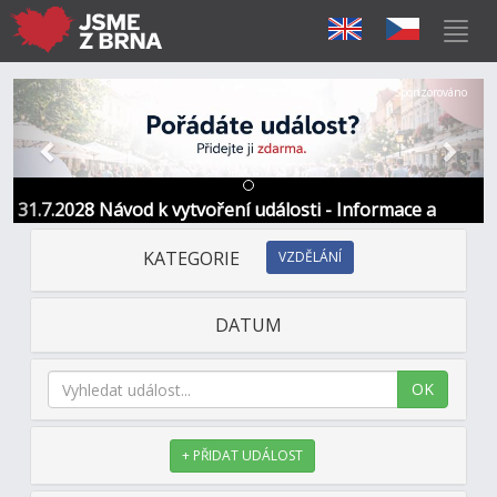
Předchozí
Další
Sponzorováno
31.7.2028 Návod k vytvoření události - Informace a
kontakt
KATEGORIE
VZDĚLÁNÍ
DATUM
OK
+ PŘIDAT UDÁLOST