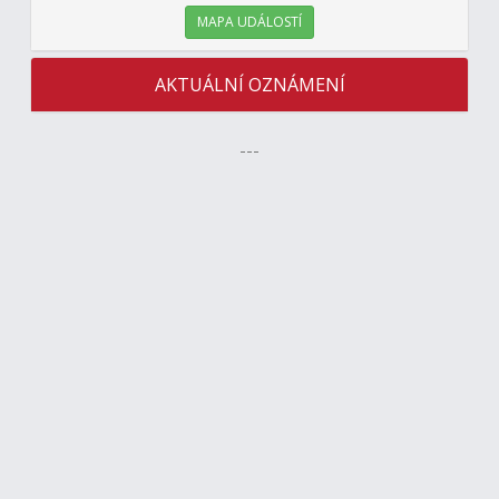
MAPA UDÁLOSTÍ
AKTUÁLNÍ OZNÁMENÍ
---