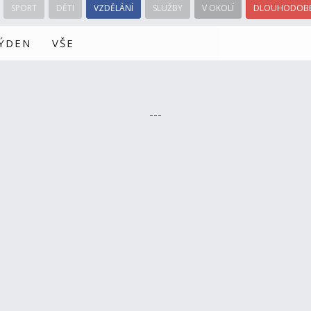
SPORT
DĚTI
VZDĚLÁNÍ
SLUŽBY
V OKOLÍ
DLOUHODOBÉ
TÝDEN
VŠE
---