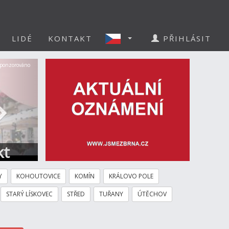
LIDÉ
KONTAKT
PŘIHLÁSIT
Další
ponzorováno
kt
Y
KOHOUTOVICE
KOMÍN
KRÁLOVO POLE
STARÝ LÍSKOVEC
STŘED
TUŘANY
ÚTĚCHOV