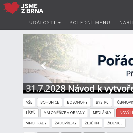
UDÁLOSTI
POLEDNÍ MENU
NABÍ
Předchozí
31.7.2028 Návod k vytvoře
VŠE
BOHUNICE
BOSONOHY
BYSTRC
ČERNOVI
LÍŠEŇ
MALOMĚŘICE A OBŘANY
MEDLÁNKY
NOVÝ L
VINOHRADY
ŽABOVŘESKY
ŽEBĚTÍN
ŽIDENICE