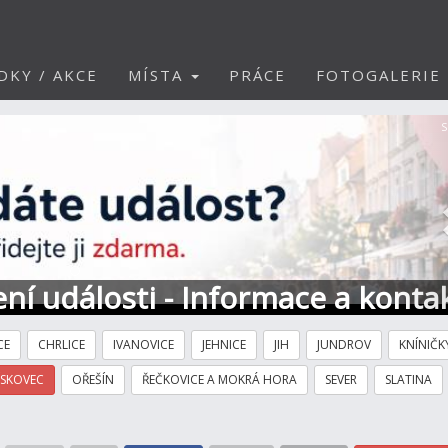
DKY / AKCE
MÍSTA
PRÁCE
FOTOGALERIE
S
ní události - Informace a konta
CE
CHRLICE
IVANOVICE
JEHNICE
JIH
JUNDROV
KNÍNIČK
ÍSKOVEC
OŘEŠÍN
ŘEČKOVICE A MOKRÁ HORA
SEVER
SLATINA