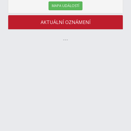
MAPA UDÁLOSTÍ
AKTUÁLNÍ OZNÁMENÍ
---