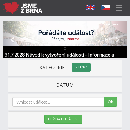
Předchozí
Další
Sponzorováno
31.7.2028 Návod k vytvoření události - Informace a
kontakt
KATEGORIE
SLUŽBY
DATUM
OK
+ PŘIDAT UDÁLOST