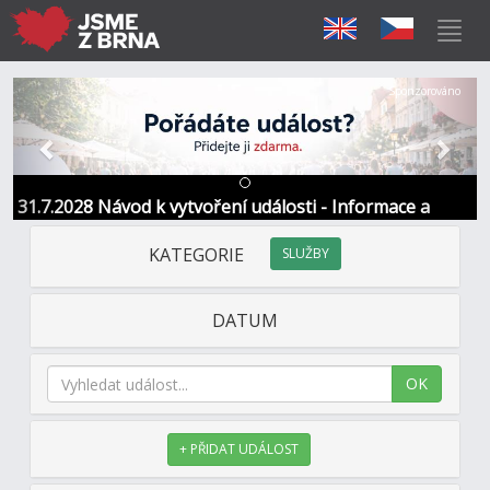
Předchozí
Další
Sponzorováno
31.7.2028 Návod k vytvoření události - Informace a
kontakt
KATEGORIE
SLUŽBY
DATUM
OK
+ PŘIDAT UDÁLOST