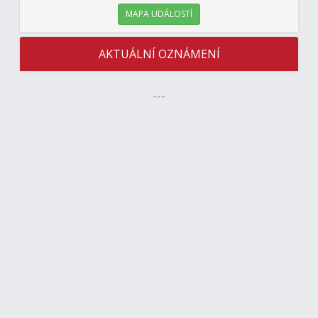
MAPA UDÁLOSTÍ
AKTUÁLNÍ OZNÁMENÍ
---