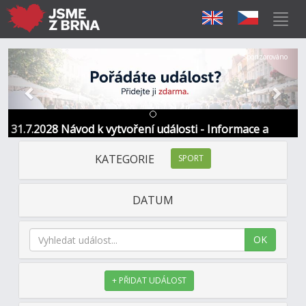
Předchozí
Další
Sponzorováno
31.7.2028 Návod k vytvoření události - Informace a
kontakt
KATEGORIE
SPORT
DATUM
OK
+ PŘIDAT UDÁLOST