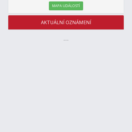
MAPA UDÁLOSTÍ
AKTUÁLNÍ OZNÁMENÍ
---