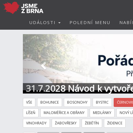
UDÁLOSTI
POLEDNÍ MENU
NABÍ
Předchozí
31.7.2028 Návod k vytvoře
VŠE
BOHUNICE
BOSONOHY
BYSTRC
ČERNOVI
LÍŠEŇ
MALOMĚŘICE A OBŘANY
MEDLÁNKY
NOVÝ L
VINOHRADY
ŽABOVŘESKY
ŽEBĚTÍN
ŽIDENICE