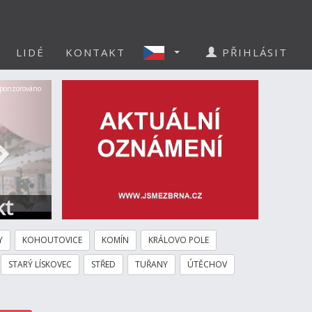
LIDÉ
KONTAKT
PŘIHLÁSIT
Další
ponzorováno
kt
Y
KOHOUTOVICE
KOMÍN
KRÁLOVO POLE
STARÝ LÍSKOVEC
STŘED
TUŘANY
ÚTĚCHOV