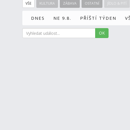
VŠE
KULTURA
ZÁBAVA
OSTATNÍ
JÍDLO & PITÍ
DNES
NE 9.8.
PŘÍŠTÍ TÝDEN
V
OK