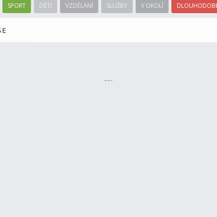
SPORT
DĚTI
VZDĚLÁNÍ
SLUŽBY
V OKOLÍ
DLOUHODOBÉ
ŠE
---