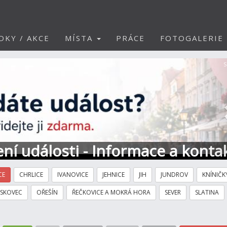
DKY / AKCE
MÍSTA
PRÁCE
FOTOGALERIE
S
ní události - Informace a konta
CE
CHRLICE
IVANOVICE
JEHNICE
JIH
JUNDROV
KNÍNIČK
ÍSKOVEC
OŘEŠÍN
ŘEČKOVICE A MOKRÁ HORA
SEVER
SLATINA