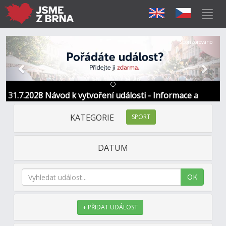
Předchozí
Další
Sponzorováno
31.7.2028 Návod k vytvoření události - Informace a
kontakt
KATEGORIE
SPORT
DATUM
OK
+ PŘIDAT UDÁLOST