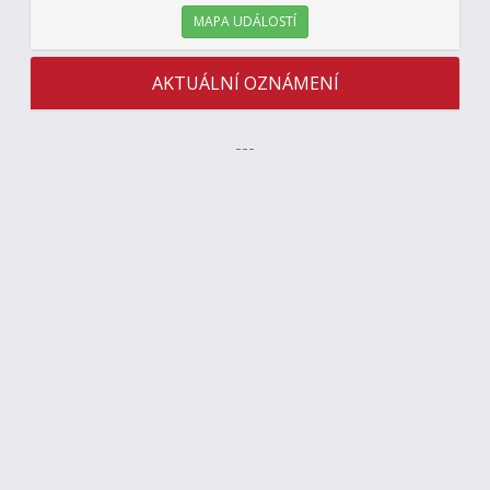
MAPA UDÁLOSTÍ
AKTUÁLNÍ OZNÁMENÍ
---