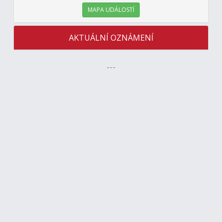
MAPA UDÁLOSTÍ
AKTUÁLNÍ OZNÁMENÍ
---