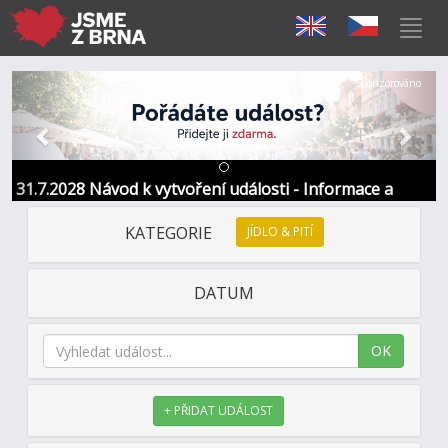
Předchozí
Další
Sponzorováno
31.7.2028 Návod k vytvoření události - Informace a
kontakt
KATEGORIE
JÍDLO & PITÍ
DATUM
OK
+ PŘIDAT UDÁLOST