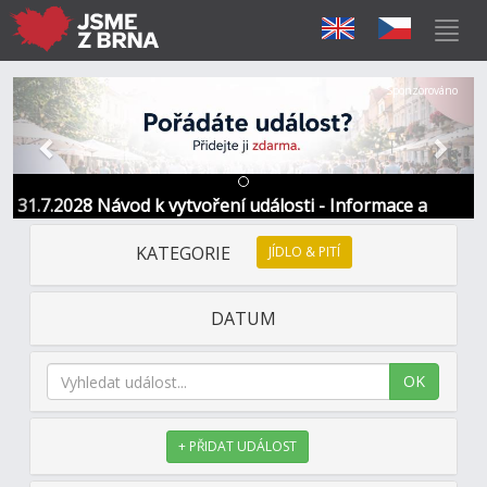
Předchozí
Další
Sponzorováno
31.7.2028 Návod k vytvoření události - Informace a
kontakt
KATEGORIE
JÍDLO & PITÍ
DATUM
OK
+ PŘIDAT UDÁLOST