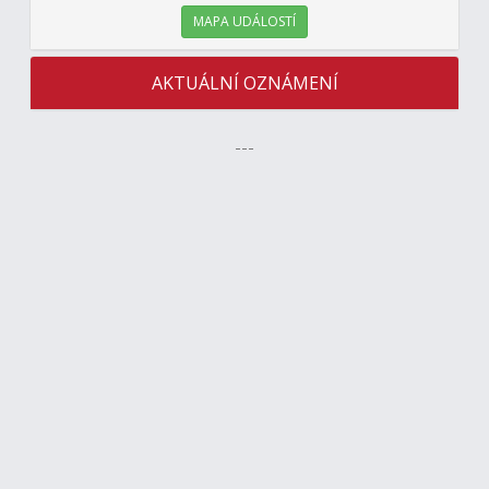
MAPA UDÁLOSTÍ
AKTUÁLNÍ OZNÁMENÍ
---