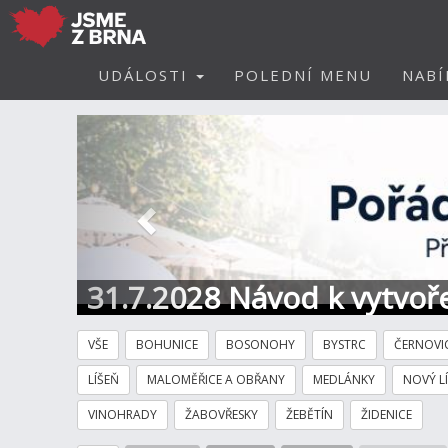
UDÁLOSTI
POLEDNÍ MENU
NABÍ
Předchozí
31.7.2028 Návod k vytvoře
VŠE
BOHUNICE
BOSONOHY
BYSTRC
ČERNOVI
LÍŠEŇ
MALOMĚŘICE A OBŘANY
MEDLÁNKY
NOVÝ L
VINOHRADY
ŽABOVŘESKY
ŽEBĚTÍN
ŽIDENICE