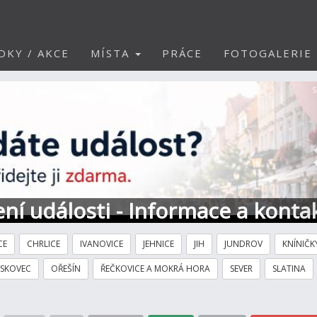
DKY / AKCE
MÍSTA
PRÁCE
FOTOGALERIE
S
ní události - Informace a konta
CE
CHRLICE
IVANOVICE
JEHNICE
JIH
JUNDROV
KNÍNIČK
ÍSKOVEC
OŘEŠÍN
ŘEČKOVICE A MOKRÁ HORA
SEVER
SLATINA