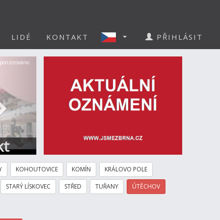
LIDÉ
KONTAKT
PŘIHLÁSIT
Další
ponzorováno
kt
Y
KOHOUTOVICE
KOMÍN
KRÁLOVO POLE
STARÝ LÍSKOVEC
STŘED
TUŘANY
ÚTĚCHOV