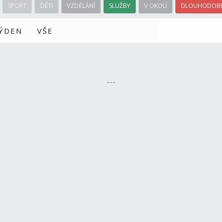
SPORT
DĚTI
VZDĚLÁNÍ
SLUŽBY
V OKOLÍ
DLOUHODOBÉ
TÝDEN
VŠE
---