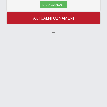
MAPA UDÁLOSTÍ
AKTUÁLNÍ OZNÁMENÍ
---