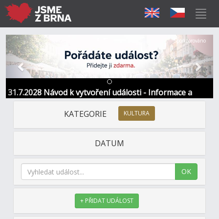
Předchozí
Další
Sponzorováno
31.7.2028 Návod k vytvoření události - Informace a
kontakt
KATEGORIE
KULTURA
DATUM
OK
+ PŘIDAT UDÁLOST