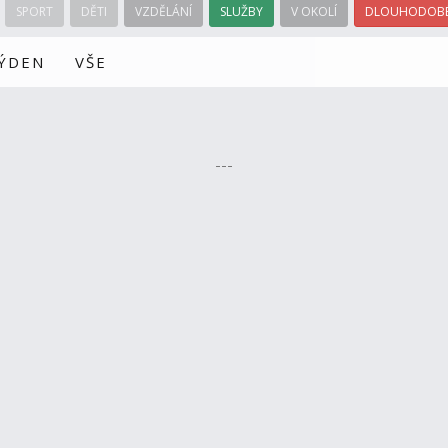
SPORT
DĚTI
VZDĚLÁNÍ
SLUŽBY
V OKOLÍ
DLOUHODOBÉ
TÝDEN
VŠE
---