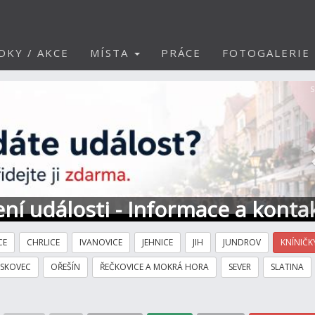
DKY / AKCE
MÍSTA
PRÁCE
FOTOGALERIE
S
ní události - Informace a konta
CE
CHRLICE
IVANOVICE
JEHNICE
JIH
JUNDROV
KNÍNIČK
ÍSKOVEC
OŘEŠÍN
ŘEČKOVICE A MOKRÁ HORA
SEVER
SLATINA