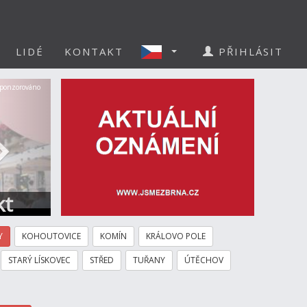
LIDÉ
KONTAKT
PŘIHLÁSIT
Další
ponzorováno
kt
Y
KOHOUTOVICE
KOMÍN
KRÁLOVO POLE
STARÝ LÍSKOVEC
STŘED
TUŘANY
ÚTĚCHOV