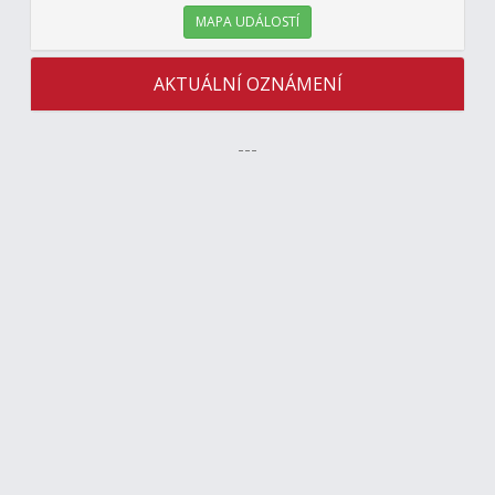
MAPA UDÁLOSTÍ
AKTUÁLNÍ OZNÁMENÍ
---