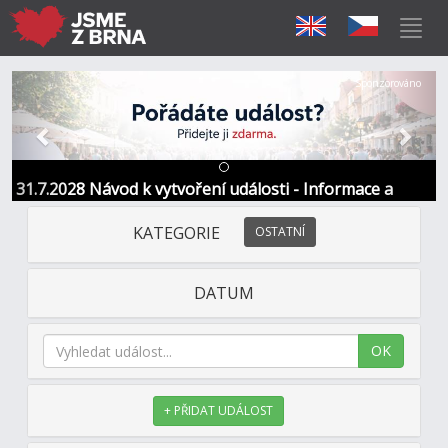
Předchozí
Další
Sponzorováno
31.7.2028 Návod k vytvoření události - Informace a
kontakt
KATEGORIE
OSTATNÍ
DATUM
OK
+ PŘIDAT UDÁLOST