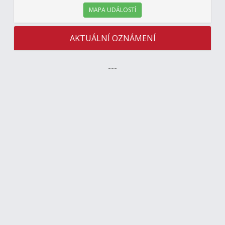
MAPA UDÁLOSTÍ
AKTUÁLNÍ OZNÁMENÍ
---