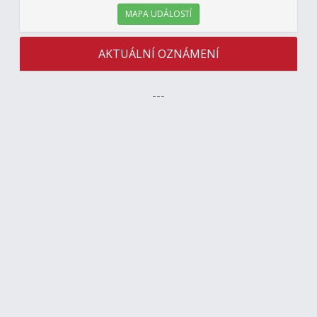
MAPA UDÁLOSTÍ
AKTUÁLNÍ OZNÁMENÍ
---