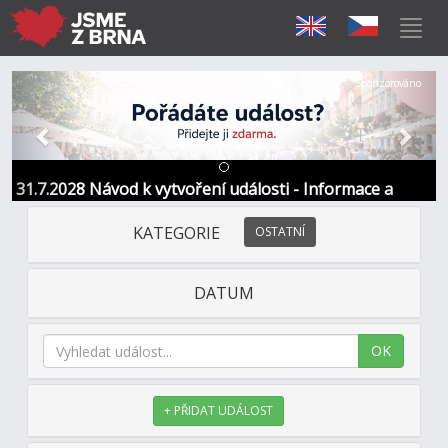
Předchozí
Další
Sponzorováno
31.7.2028 Návod k vytvoření události - Informace a
kontakt
KATEGORIE
OSTATNÍ
DATUM
OK
+ PŘIDAT UDÁLOST