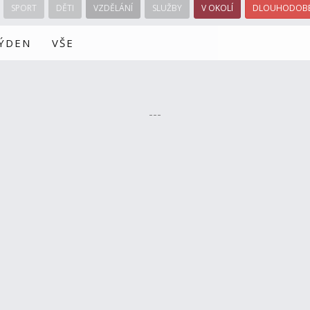
SPORT
DĚTI
VZDĚLÁNÍ
SLUŽBY
V OKOLÍ
DLOUHODOBÉ
TÝDEN
VŠE
---