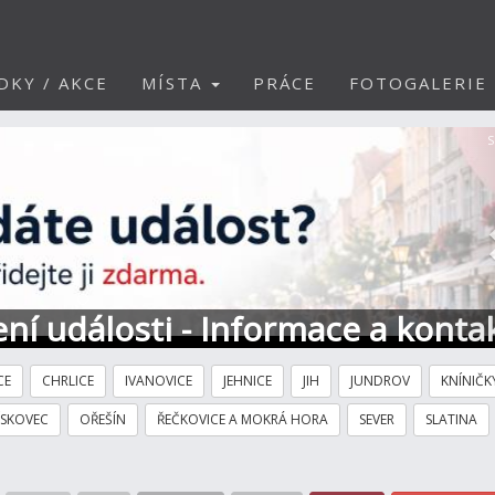
DKY / AKCE
MÍSTA
PRÁCE
FOTOGALERIE
S
ní události - Informace a konta
CE
CHRLICE
IVANOVICE
JEHNICE
JIH
JUNDROV
KNÍNIČK
ÍSKOVEC
OŘEŠÍN
ŘEČKOVICE A MOKRÁ HORA
SEVER
SLATINA