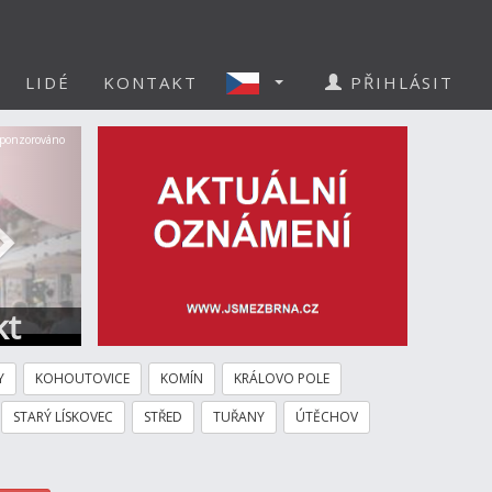
LIDÉ
KONTAKT
PŘIHLÁSIT
Další
ponzorováno
kt
Y
KOHOUTOVICE
KOMÍN
KRÁLOVO POLE
STARÝ LÍSKOVEC
STŘED
TUŘANY
ÚTĚCHOV