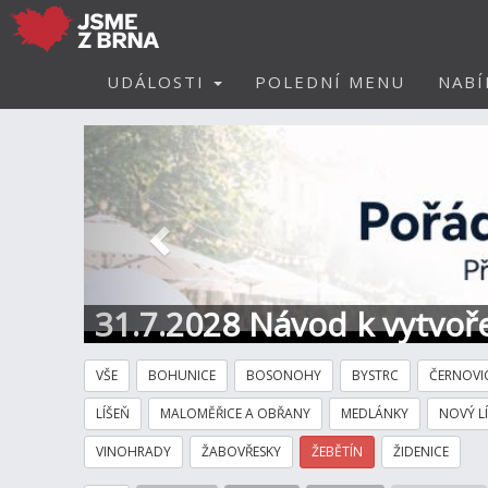
UDÁLOSTI
POLEDNÍ MENU
NABÍ
Předchozí
31.7.2028 Návod k vytvoře
VŠE
BOHUNICE
BOSONOHY
BYSTRC
ČERNOVI
LÍŠEŇ
MALOMĚŘICE A OBŘANY
MEDLÁNKY
NOVÝ L
VINOHRADY
ŽABOVŘESKY
ŽEBĚTÍN
ŽIDENICE