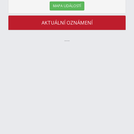
MAPA UDÁLOSTÍ
AKTUÁLNÍ OZNÁMENÍ
---