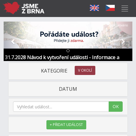
Předchozí
Další
Sponzorováno
31.7.2028 Návod k vytvoření události - Informace a
kontakt
KATEGORIE
V OKOLÍ
DATUM
OK
+ PŘIDAT UDÁLOST