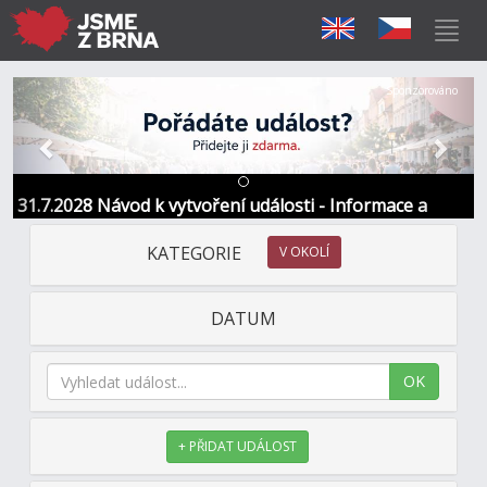
Předchozí
Další
Sponzorováno
31.7.2028 Návod k vytvoření události - Informace a
kontakt
KATEGORIE
V OKOLÍ
DATUM
OK
+ PŘIDAT UDÁLOST