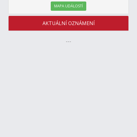
MAPA UDÁLOSTÍ
AKTUÁLNÍ OZNÁMENÍ
---