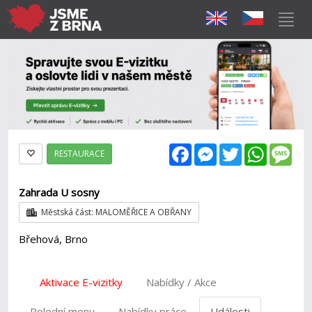
Facebook
Messenger
Twitter
WhatsAp
Mes
RESTAURACE
Zahrada U sosny
Městská část: MALOMĚŘICE A OBŘANY
Břehová, Brno
Aktivace E-vizitky
Nabídky / Akce
Polední menu
Nabídky práce
Události