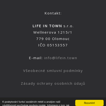
Kontakt:
LIFE IN TOWN
s.r.o.
Wellnerova 1215/1
779 00 Olomouc
IČO 05153557
E-mail:
info@lifein.town
Všeobecné smluvní podmínky
Zásady ochrany osobních údajů
K poskytování funkcí sociálních médií a analýze naší
Rozumím!
Nahoru
návštěvnosti využíváme soubory cookie. Informace o tom, jak