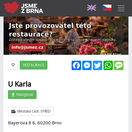
Facebook
Messenger
Twitter
WhatsAp
Mes
RESTAURACE
U Karla
Navigovat
Městská část: STŘED
Bayerova 8 8, 60200 Brno