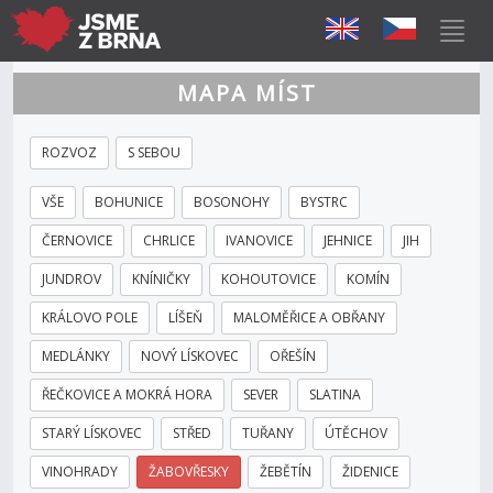
MAPA MÍST
ROZVOZ
S SEBOU
VŠE
BOHUNICE
BOSONOHY
BYSTRC
ČERNOVICE
CHRLICE
IVANOVICE
JEHNICE
JIH
JUNDROV
KNÍNIČKY
KOHOUTOVICE
KOMÍN
KRÁLOVO POLE
LÍŠEŇ
MALOMĚŘICE A OBŘANY
MEDLÁNKY
NOVÝ LÍSKOVEC
OŘEŠÍN
ŘEČKOVICE A MOKRÁ HORA
SEVER
SLATINA
STARÝ LÍSKOVEC
STŘED
TUŘANY
ÚTĚCHOV
VINOHRADY
ŽABOVŘESKY
ŽEBĚTÍN
ŽIDENICE