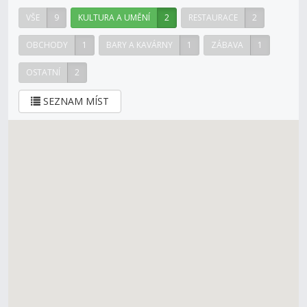
VŠE
9
KULTURA A UMĚNÍ
2
RESTAURACE
2
OBCHODY
1
BARY A KAVÁRNY
1
ZÁBAVA
1
OSTATNÍ
2
SEZNAM MÍST