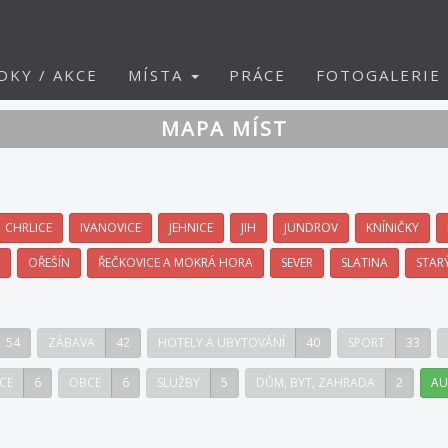
DKY / AKCE
MÍSTA
PRÁCE
FOTOGALERIE
MAPA MÍST
CHRLICE
IVANOVICE
JEHNICE
JIH
JUNDROV
KNÍNIČKY
OŘEŠÍN
ŘEČKOVICE A MOKRÁ HORA
SEVER
SLATINA
STAR
54
ZÁBAVA
42
HOTELY A UBYTOVÁNÍ
40
SPORT
33
CE
6
OBCE
6
SLUŽBY
5
DŮM, BYT, ZAHRADA
2
AU