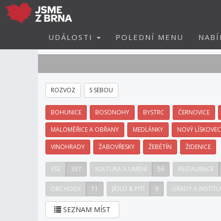
UDÁLOSTI
POLEDNÍ MENU
NABÍ
ROZVOZ
S SEBOU
BOHUNICE
BOSONOHY
BYSTRC
ČERNOVICE
MALOMĚŘICE A OBŘANY
MEDLÁNKY
NOVÝ LÍSKOVEC
VINOHRADY
ŽABOVŘESKY
ŽEBĚTÍN
ŽIDENICE
VŠE
357
KULTURA A UMĚNÍ
56
RESTAURACE
OBCHODY
11
JÍDLO & PITÍ
9
ÚŘADY A INSTITU
SEZNAM MÍST