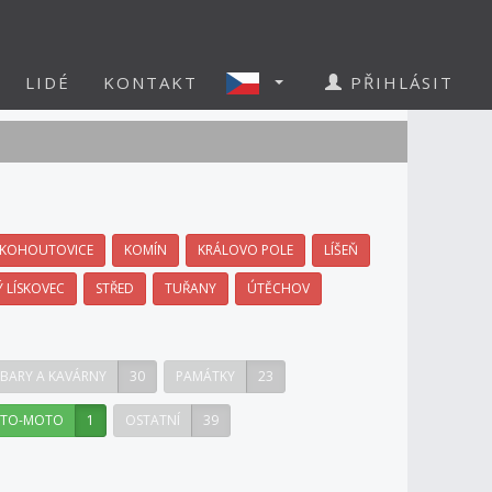
LIDÉ
KONTAKT
PŘIHLÁSIT
KOHOUTOVICE
KOMÍN
KRÁLOVO POLE
LÍŠEŇ
Ý LÍSKOVEC
STŘED
TUŘANY
ÚTĚCHOV
BARY A KAVÁRNY
30
PAMÁTKY
23
TO-MOTO
1
OSTATNÍ
39