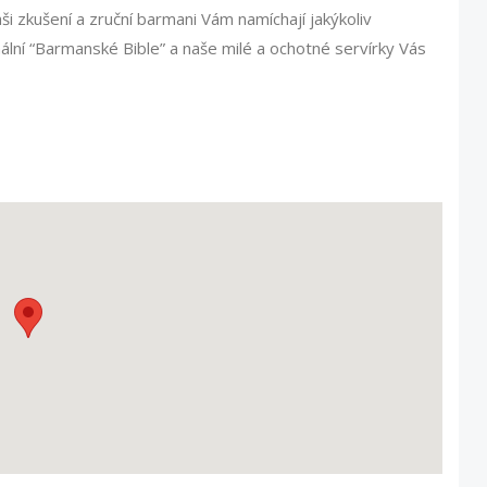
 zkušení a zruční barmani Vám namíchají jakýkoliv
nální “Barmanské Bible” a naše milé a ochotné servírky Vás