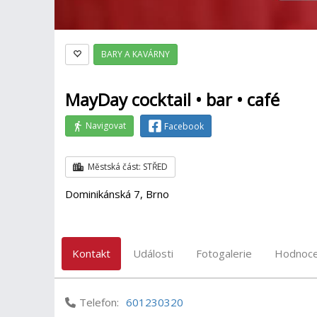
BARY A KAVÁRNY
MayDay cocktail • bar • café
Navigovat
Facebook
Městská část: STŘED
Dominikánská 7, Brno
Kontakt
Události
Fotogalerie
Hodnoce
Telefon:
601230320