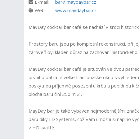
E-mail:
bar@maydaybar.cz
Web:
www.maydaybar.cz
MayDay cocktail bar café se nachází v srdci historic
Prostory baru jsou po kompletní rekonstrukci, při jej
zároveň byl kladen důraz na zachování historického r
MayDay cocktail bar café je situován ve dvou patre
prvního patra je velké francouzské okno s výhledem
poskytnou příjemné posezení u krbu a pobídnou k če
plocha baru činí 250 m 2 .
MayDay bar je také vybaven nejmodernějšími značkam
baru díky LD Systems, což Vám umožní si naplno vy
v HD kvalitě.