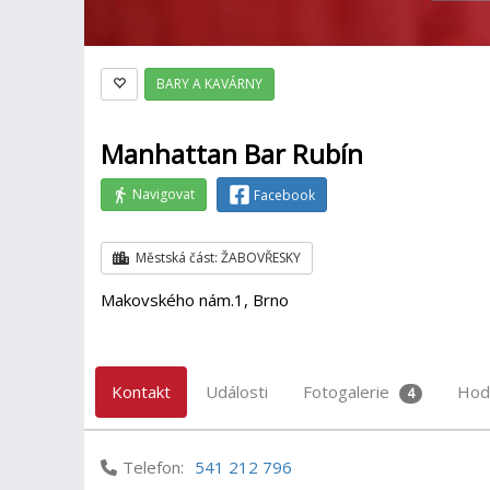
BARY A KAVÁRNY
Manhattan Bar Rubín
Navigovat
Facebook
Městská část: ŽABOVŘESKY
Makovského nám.1, Brno
Kontakt
Události
Fotogalerie
Hod
4
Telefon:
541 212 796