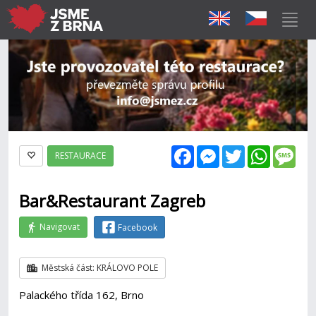
Facebook
Messenger
Twitter
WhatsAp
Mes
RESTAURACE
Bar&Restaurant Zagreb
Navigovat
Facebook
Městská část: KRÁLOVO POLE
Palackého třída 162, Brno