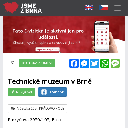
Facebook
Messenger
Twitter
WhatsAp
Mes
KULTURA A UMĚNÍ
Technické muzeum v Brně
Navigovat
Facebook
Městská část: KRÁLOVO POLE
Purkyňova 2950/105, Brno