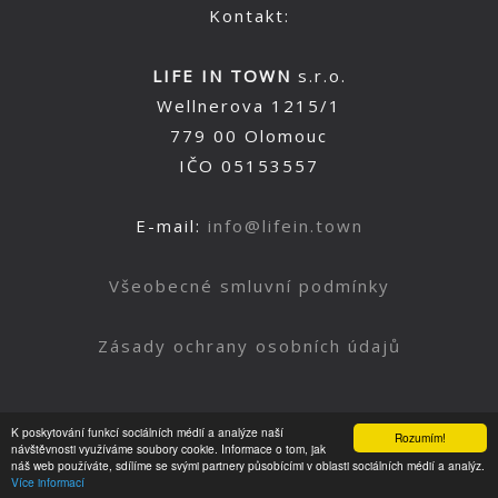
Kontakt:
LIFE IN TOWN
s.r.o.
Wellnerova 1215/1
779 00 Olomouc
IČO 05153557
E-mail:
info@lifein.town
Všeobecné smluvní podmínky
Zásady ochrany osobních údajů
K poskytování funkcí sociálních médií a analýze naší
Rozumím!
Nahoru
návštěvnosti využíváme soubory cookie. Informace o tom, jak
náš web používáte, sdílíme se svými partnery působícími v oblasti sociálních médií a analýz.
Více informací