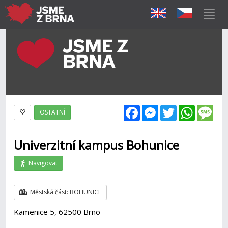
Facebook
Messenger
Twitter
WhatsAp
Mes
OSTATNÍ
Univerzitní kampus Bohunice
Navigovat
Městská část: BOHUNICE
Kamenice 5, 62500 Brno