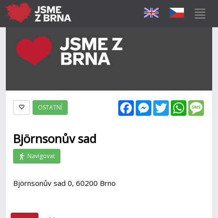
Facebook
Messenger
Twitter
WhatsAp
Mes
OSTATNÍ
Björnsonův sad
Navigovat
Björnsonův sad 0, 60200 Brno