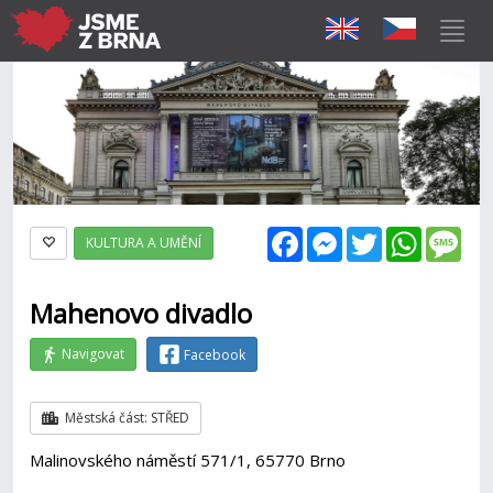
Facebook
Messenger
Twitter
WhatsAp
Mes
KULTURA A UMĚNÍ
Mahenovo divadlo
Navigovat
Facebook
Městská část: STŘED
Malinovského náměstí 571/1, 65770 Brno