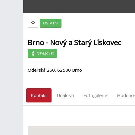
OSTATNÍ
Brno - Nový a Starý Lískovec
Navigovat
Oderská 260, 62500 Brno
Kontakt
Události
Fotogalerie
Hodnoce