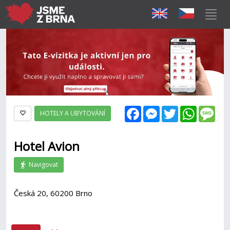
Facebook
Messenger
Twitter
WhatsAp
Mes
HOTELY A UBYTOVÁNÍ
Hotel Avion
Navigovat
Česká 20, 60200 Brno