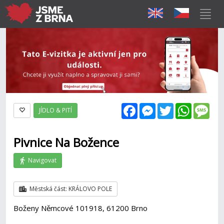
Facebook
Messenger
Twitter
WhatsAp
Mes
JÍDLO & PITÍ
Pivnice Na Božence
Navigovat
Městská část: KRÁLOVO POLE
Boženy Němcové 101918, 61200 Brno