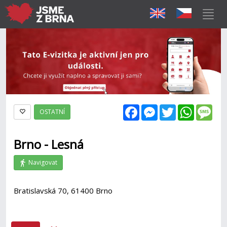
Facebook
Messenger
Twitter
WhatsAp
Mes
OSTATNÍ
Brno - Lesná
Navigovat
Bratislavská 70, 61400 Brno