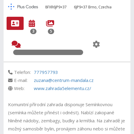
8FXR6JP9+37
6JP9+37 Brno, Czechia
3
5
Telefon:
777957793
E-mail:
zuzana@centrum-mandala.cz
Web:
www.zahrada5elementu.cz/
Komunitní přírodní zahrada disponuje Semínkovnou
(semínka můžete přinést i odnést). Nabízí zakopané
hliněné nádoby, zembagy, budky a krmítka. Na zahradě je
možný samosběr bylin, pronájem záhonu nebo si můžete