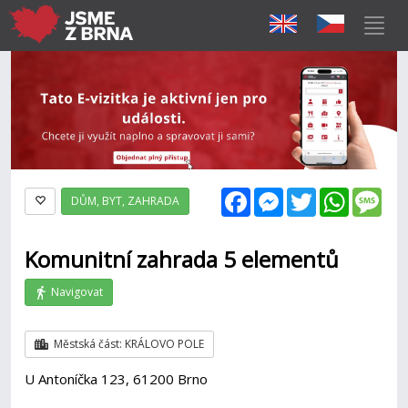
Facebook
Messenger
Twitter
WhatsAp
Mes
DŮM, BYT, ZAHRADA
Komunitní zahrada 5 elementů
Navigovat
Městská část: KRÁLOVO POLE
U Antoníčka 123, 61200 Brno