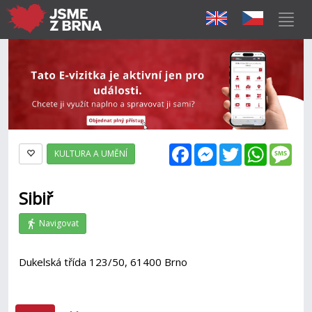
Facebook
Messenger
Twitter
WhatsAp
Mes
KULTURA A UMĚNÍ
Sibiř
Navigovat
Dukelská třída 123/50, 61400 Brno