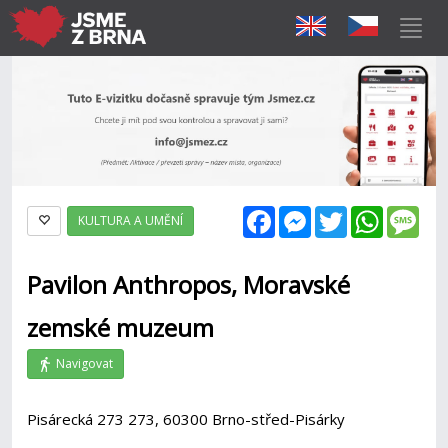
Facebook
Messenger
Twitter
WhatsAp
Mes
KULTURA A UMĚNÍ
Pavilon Anthropos, Moravské
zemské muzeum
Navigovat
Pisárecká 273 273, 60300 Brno-střed-Pisárky